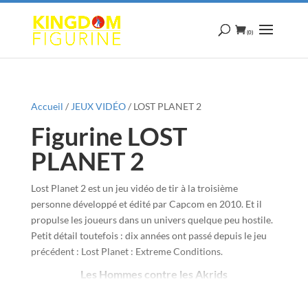
(0)
Accueil
/
JEUX VIDÉO
/ LOST PLANET 2
Figurine LOST
PLANET 2
Lost Planet 2 est un jeu vidéo de tir à la troisième
personne développé et édité par Capcom en 2010. Et il
propulse les joueurs dans un univers quelque peu hostile.
Petit détail toutefois : dix années ont passé depuis le jeu
précédent : Lost Planet : Extreme Conditions.
Les Hommes contre les Akrids
Ici, le joueur se trouve propulsé sur EDN III, une planète