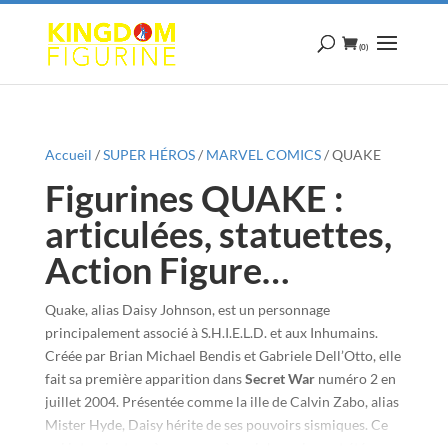
(0)
Accueil
/
SUPER HÉROS
/
MARVEL COMICS
/ QUAKE
Figurines QUAKE :
articulées, statuettes,
Action Figure…
Quake, alias Daisy Johnson, est un personnage
principalement associé à S.H.I.E.L.D. et aux Inhumains.
Créée par Brian Michael Bendis et Gabriele Dell’Otto, elle
fait sa première apparition dans
Secret War
numéro 2 en
juillet 2004. Présentée comme la ille de Calvin Zabo, alias
Mister Hyde, Daisy hérite de ses pouvoirs sismiques. Ce
qui intervient après que ses gènes inhumains ont été