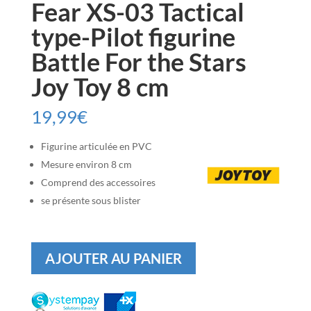
Fear XS-03 Tactical
type-Pilot figurine
Battle For the Stars
Joy Toy 8 cm
19,99
€
Figurine articulée en PVC
Mesure environ 8 cm
Comprend des accessoires
se présente sous blister
quantité
AJOUTER AU PANIER
de
Fear
XS-