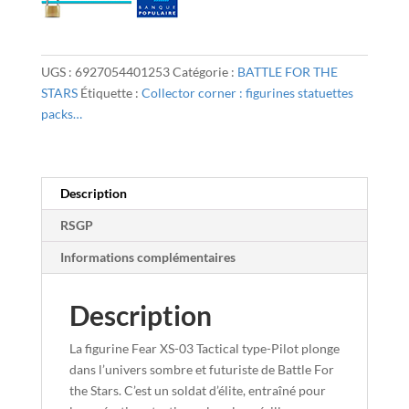
03
Tactical
type-
Pilot
UGS :
6927054401253
Catégorie :
BATTLE FOR THE
figurine
STARS
Étiquette :
Collector corner : figurines statuettes
Battle
packs…
For
the
Stars
Joy
Description
Toy
RSGP
8
cm
Informations complémentaires
Description
La figurine Fear XS-03 Tactical type-Pilot plonge
dans l’univers sombre et futuriste de Battle For
the Stars. C’est un soldat d’élite, entraîné pour