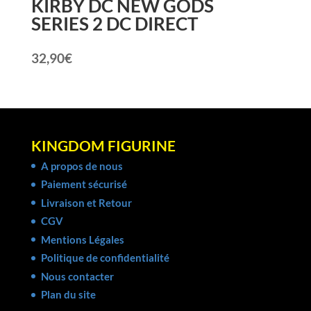
KIRBY DC NEW GODS
SERIES 2 DC DIRECT
32,90
€
KINGDOM FIGURINE
A propos de nous
Paiement sécurisé
Livraison et Retour
CGV
Mentions Légales
Politique de confidentialité
Nous contacter
Plan du site