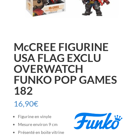
McCREE FIGURINE
USA FLAG EXCLU
OVERWATCH
FUNKO POP GAMES
182
16,90
€
Figurine en vinyle
Mesure environ 9 cm
Présenté en boïte vitrine